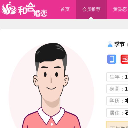
首页
会员推荐
黄昏恋
季节
（
生年：
1
身高：
1
学历：
居住：