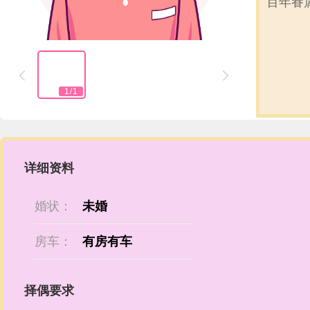
百年眷


1
/
1
详细资料
婚状：
未婚
房车：
有房有车
择偶要求