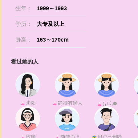
生年：
1999～1993
学历：
大专及以上
身高：
163～170cm
看过她的人
步阳
静待有缘人
(⁎⚈᷀᷁ᴗ⚈
随缘
随梦而飞
用户已删除